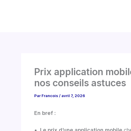
Aller
au
contenu
Prix application mobi
nos conseils astuces
Par
Francois
/
avril 7, 2026
En bref :
Le prix d’une application mobile
che